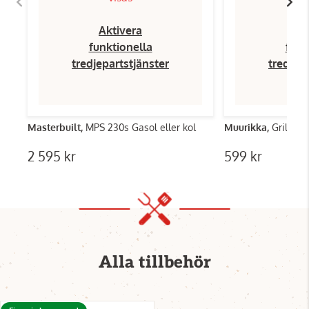
Aktivera
Ak
funktionella
funk
tredjepartstjänster
tredjep
Masterbuilt,
MPS 230s Gasol eller kol
Muurikka,
Grillmat
2 595 kr
599 kr
Alla tillbehör