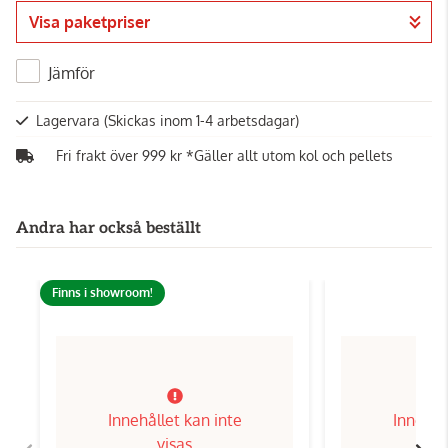
Visa paketpriser
Jämför
Lagervara
(Skickas inom 1-4 arbetsdagar)
Fri frakt över 999 kr *Gäller allt utom kol och pellets
Andra har också beställt
Finns i showroom!
Innehållet kan inte
Innehål
visas