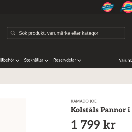
tillbehör
Stekhällar
Reservdelar
Varum
KAMADO JOE
Kolståls Pannor 
1 799 kr