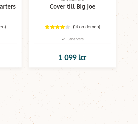
arters
Cover till Big Joe
en)
(14 omdömen)
Lagervara
1 099 kr