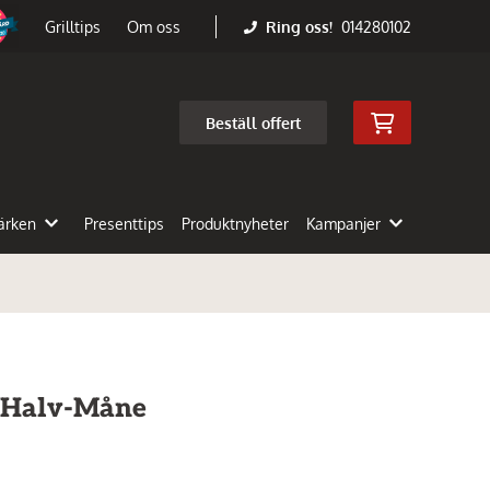
Ring oss!
014280102
Grilltips
Om oss
Beställ offert
ärken
Presenttips
Produktnyheter
Kampanjer
i Halv-Måne