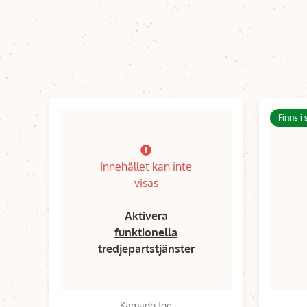
Finns i
Innehållet kan inte
visas
Aktivera
funktionella
tredjepartstjänster
Kamado Joe