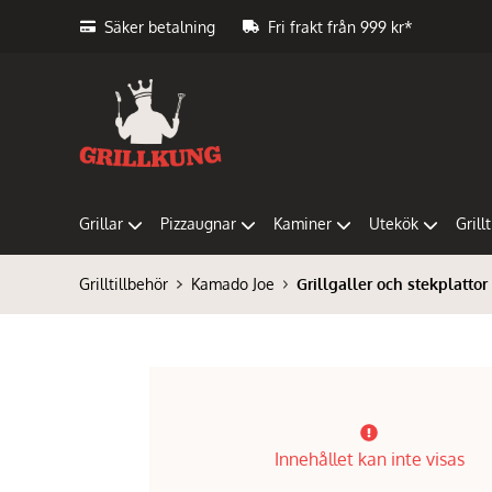
Säker betalning
Fri frakt från 999 kr*
Grillar
Pizzaugnar
Kaminer
Utekök
Grill
Grilltillbehör
Kamado Joe
Grillgaller och stekplattor
Innehållet kan inte visas