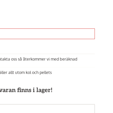
Innehållet kan inte
Inneh
ontakta oss så återkommer vi med beräknad
visas
Aktivera
äller allt utom kol och pellets
funktionella
fu
tredjepartstjänster
tredj
aran finns i lager!
rters
Kamado Joe,
Cover till Big Joe
Kamado Joe,
Run
Big Joe
1 099 kr
2 599 kr