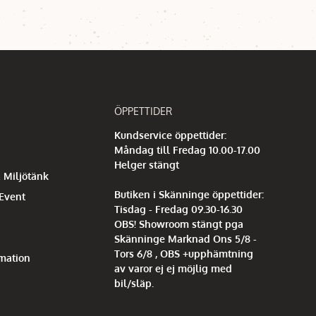
ÖPPETTIDER
Kundservice öppettider:
Måndag till Fredag 10.00-17.00
Helger stängt
 Miljötänk
Butiken i Skänninge öppettider:
 Event
Tisdag - Fredag 09.30-16.30
OBS! Showroom stängt pga
Skänninge Marknad Ons 5/8 -
Tors 6/8 , OBS +upphämtning
mation
av varor ej ej möjlig med
bil/släp.