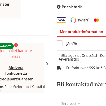
änster
Prishistorik
Mer produktinformation
Jämför
howroom!
Innehållet kan inte
Innehållet kan inte
Tillfälligt slut
(Slutsåld - K
visas
visas
leveranstid)
Aktivera
Aktivera
Fri frakt över 999 kr *G
funktionella
funktionella
tredjepartstjänster
tredjepartstjänster
Bli kontaktad när v
oe,
Rund Stekplatta i Kolstål till
Kamado Joe,
Kamado Joe ® Fire Sta
e
24pcs.
89 kr
Din e-post: