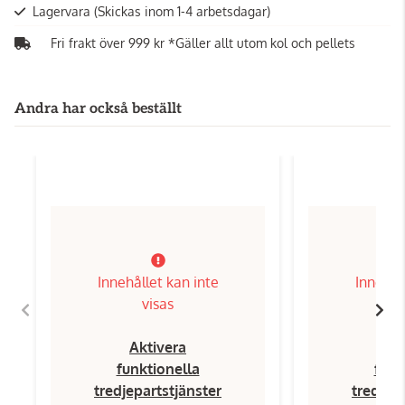
Lagervara
(Skickas inom 1-4 arbetsdagar)
Fri frakt över 999 kr *Gäller allt utom kol och pellets
Andra har också beställt
Innehållet kan inte
Innehål
visas
Aktivera
Ak
funktionella
funk
tredjepartstjänster
tredjep