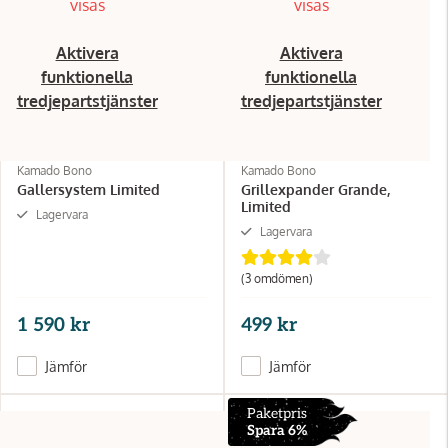
visas
visas
Aktivera
Aktivera
funktionella
funktionella
tredjepartstjänster
tredjepartstjänster
Kamado Bono
Kamado Bono
Gallersystem Limited
Grillexpander Grande,
Limited
Lagervara
Lagervara
(3 omdömen)
1 590 kr
499 kr
Jämför
Jämför
Paketpris
Spara 6%