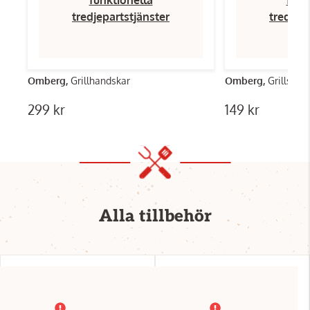
tredjepartstjänster
tredjep
Omberg,
Grillhandskar
Omberg,
Grillspet
299 kr
149 kr
Alla tillbehör