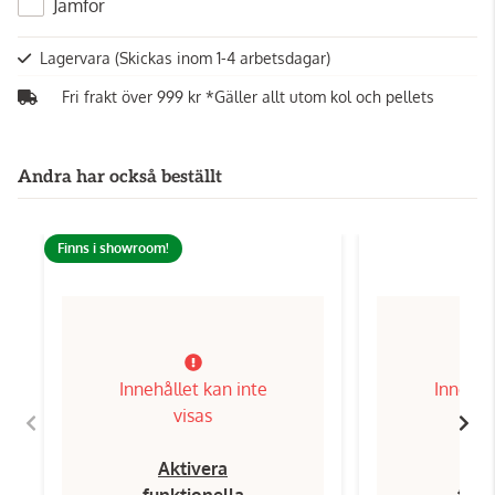
Jämför
Lagervara
(Skickas inom 1-4 arbetsdagar)
Fri frakt över 999 kr *Gäller allt utom kol och pellets
Andra har också beställt
Finns i showroom!
Innehållet kan inte
Innehål
visas
Aktivera
Ak
funktionella
funk