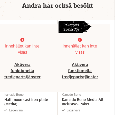
Andra har också besökt
Paketpris
Spara 7%
Innehållet kan inte
Innehållet kan inte
visas
visas
Aktivera
Aktivera
funktionella
funktionella
tredjepartstjänster
tredjepartstjänster
Kamado Bono
Kamado Bono
Half moon cast iron plate
Kamado Bono Media All
(Media)
inclusive- Paket
Lagervara
Lagervara