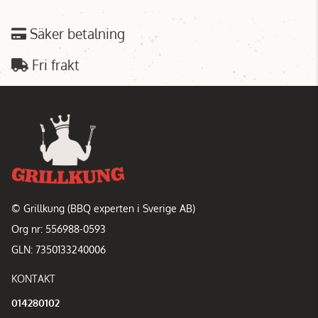
Säker betalning
Fri frakt
© Grillkung (BBQ experten i Sverige AB)
Org nr: 556988-0593
GLN: 7350133240006
KONTAKT
014280102