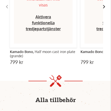
visas
Aktivera
Ak
funktionella
funk
tredjepartstjänster
tredjep
Kamado Bono,
Half moon cast iron plate
Kamado Bono,
Cov
(grande)
799 kr
799 kr
Alla tillbehör