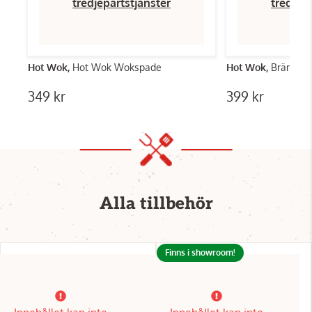
tredjepartstjänster
tredjep
Hot Wok,
Hot Wok Wokspade
Hot Wok,
Brännarr
349 kr
399 kr
Alla tillbehör
Finns i showroom!