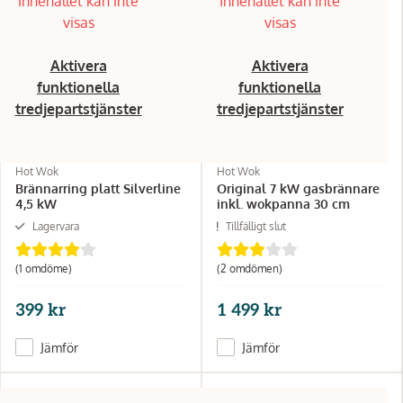
Innehållet kan inte
Innehållet kan inte
visas
visas
Aktivera
Aktivera
funktionella
funktionella
tredjepartstjänster
tredjepartstjänster
Hot Wok
Hot Wok
Brännarring platt Silverline
Original 7 kW gasbrännare
4,5 kW
inkl. wokpanna 30 cm
Lagervara
Tillfälligt slut
(1 omdöme)
(2 omdömen)
399 kr
1 499 kr
Jämför
Jämför