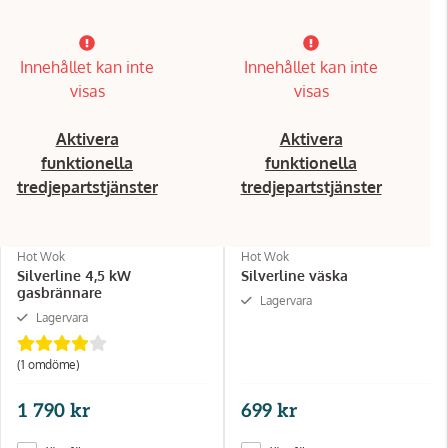
Innehållet kan inte
Innehållet kan inte
visas
visas
Aktivera
Aktivera
funktionella
funktionella
tredjepartstjänster
tredjepartstjänster
Hot Wok
Hot Wok
Silverline 4,5 kW
Silverline väska
gasbrännare
Lagervara
Lagervara
(1 omdöme)
1 790 kr
699 kr