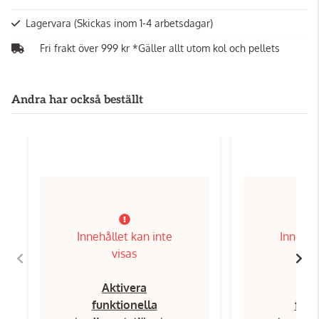
Lagervara
(Skickas inom 1-4 arbetsdagar)
Fri frakt över 999 kr *Gäller allt utom kol och pellets
Andra har också beställt
Innehållet kan inte
Innehål
visas
Aktivera
Ak
funktionella
funk