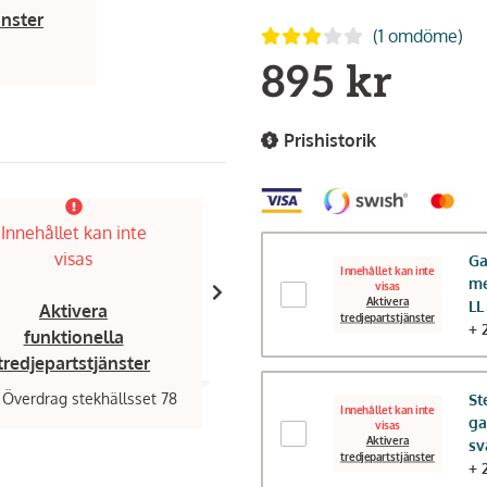
änster
(1 omdöme)
895 kr
Prishistorik
Finns i showroom!
Innehållet kan inte
Innehållet kan inte
visas
visas
Ga
Innehållet kan inte
me
visas
Aktivera
LL
Aktivera
Aktivera
tredjepartstjänster
+ 
funktionella
funktionella
tredjepartstjänster
tredjepartstjänster
,
Överdrag stekhällsset 78
Muurikka,
Stekhällsset gasol 78 LL 
St
Innehållet kan inte
ga
visas
4 490 kr
Aktivera
sv
tredjepartstjänster
+ 