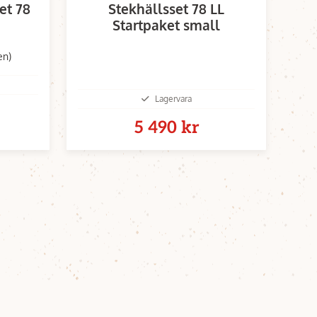
et 78
Stekhällsset 78 LL
Startpaket small
en)
Lagervara
5 490 kr