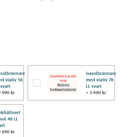
Paketpris
Innehållet kan inte
Inneh
Spara 5%
- 14%
visas
solbrännare
Gasolbrännare
Innehållet kan inte
d stativ 58
med stativ 78
visas
Aktivera
 svart
LL svart
Aktivera
tredjepartstjänster
2 990 kr
+ 3 490 kr
funktionella
fu
tredjepartstjänster
tredj
svart
Muurikka,
Stekhällsset 60 LL Startpaket
Muurikka,
Lock 
ekhällsset
sol 48 LL
3 890 kr
1 395 kr
1 19
art
2 690 kr