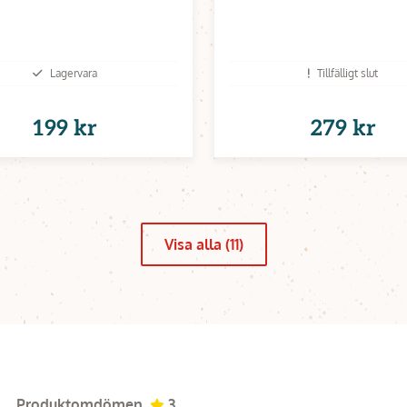
Lagervara
Tillfälligt slut
199 kr
279 kr
Visa alla (11)
Produktomdömen
3