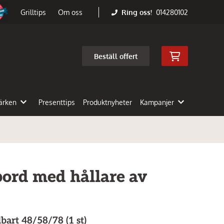
Ring oss!
014280102
Grilltips
Om oss
Beställ offert
ärken
Presenttips
Produktnyheter
Kampanjer
bord med hållare av
lbart 48/58/78 (1 st)