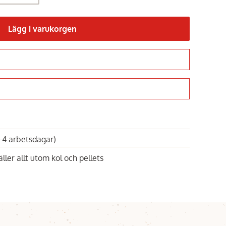
Lägg i varukorgen
Gå till kassan
1-4 arbetsdagar)
äller allt utom kol och pellets