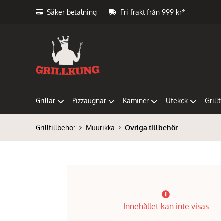
Säker betalning
Fri frakt från 999 kr*
Grillar
Pizzaugnar
Kaminer
Utekök
Grill
Grilltillbehör
Muurikka
Övriga tillbehör
Innehållet kan inte visas