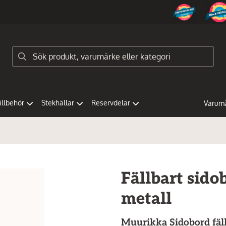
tillbehör
Stekhällar
Reservdelar
Varum
Fällbart sido
metall
Muurikka
Sidobord fäl