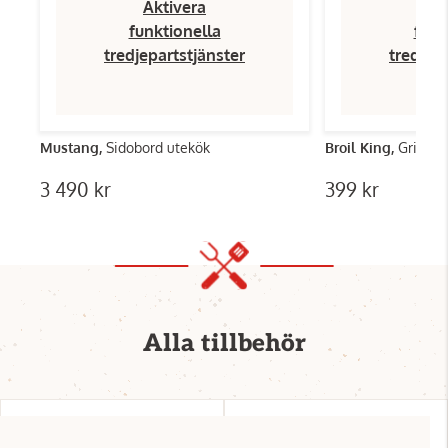
Aktivera
Ak
funktionella
funk
tredjepartstjänster
tredjep
Mustang,
Sidobord utekök
Broil King,
Grillha
3 490 kr
399 kr
Alla tillbehör