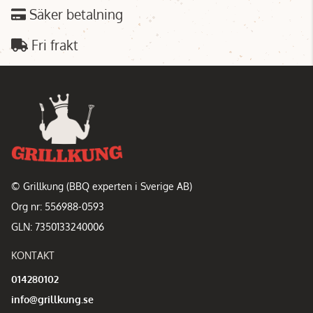
Säker betalning
Fri frakt
© Grillkung (BBQ experten i Sverige AB)
Org nr: 556988-0593
GLN: 7350133240006
KONTAKT
014280102
info@grillkung.se