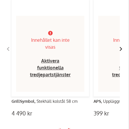
Innehållet kan inte
Innehål
visas
Aktivera
Ak
funktionella
funk
tredjepartstjänster
tredjep
GrillSymbol,
Stekhäll kolstål 58 cm
APS,
Uppläggnings
4 490 kr
399 kr