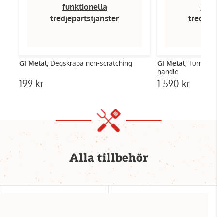
funktionella
funk
tredjepartstjänster
tredjep
Gi Metal,
Degskrapa non-scratching
Gi Metal,
Turning p
handle
199 kr
1 590 kr
Alla tillbehör