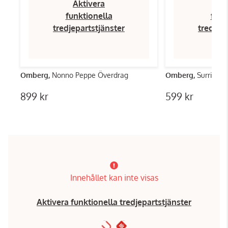
Aktivera
Ak
funktionella
funk
tredjepartstjänster
tredjep
Omberg,
Nonno Peppe Överdrag
Omberg,
Surrient
899 kr
599 kr
Innehållet kan inte visas
Aktivera funktionella tredjepartstjänster