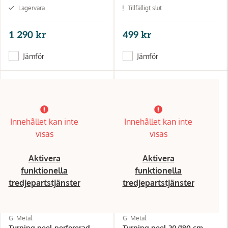
Lagervara
Tillfälligt slut
1 290 kr
499 kr
Jämför
Jämför
Innehållet kan inte
Innehållet kan inte
visas
visas
Aktivera
Aktivera
funktionella
funktionella
tredjepartstjänster
tredjepartstjänster
Gi Metal
Gi Metal
Turning peel perforerad
Turning peel 20/180 cm