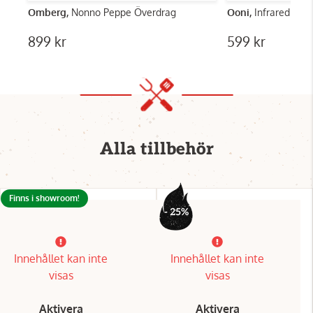
Omberg,
Nonno Peppe Överdrag
Ooni,
Infrared the
899 kr
599 kr
Alla tillbehör
Finns i showroom!
- 25%
Innehållet kan inte
Innehållet kan inte
visas
visas
Aktivera
Aktivera