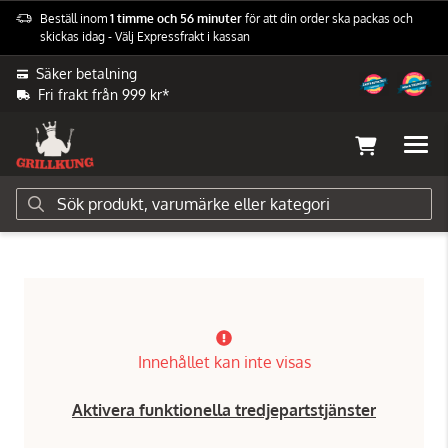
Beställ inom
1 timme och 56 minuter
för att din order ska packas och
skickas idag - Välj Expressfrakt i kassan
Säker betalning
Fri frakt från 999 kr*
Grilltillbehör
Pizzatillbehör
Pizzaspadar & borstar
Innehållet kan inte visas
Aktivera funktionella tredjepartstjänster