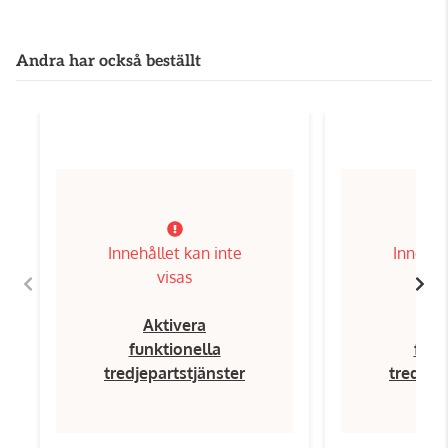
Andra har också beställt
Innehållet kan inte
Innehål
visas
Aktivera
Ak
funktionella
funk
tredjepartstjänster
tredjep