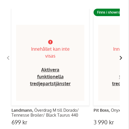
Finns i showroom!
Innehållet kan inte
Innehål
visas
Aktivera
Ak
funktionella
funk
tredjepartstjänster
tredjep
Landmann,
Överdrag M till Dorado/
Pit Boss,
Onyx Lexi
Tennesse Broiler/ Black Taurus 440
699 kr
3 990 kr