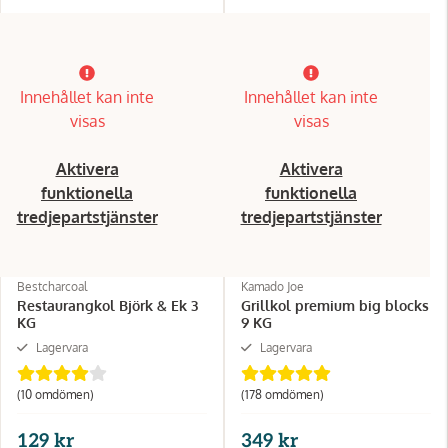
Innehållet kan inte
Innehållet kan inte
visas
visas
Aktivera
Aktivera
funktionella
funktionella
tredjepartstjänster
tredjepartstjänster
Bestcharcoal
Kamado Joe
Restaurangkol Björk & Ek 3
Grillkol premium big blocks
KG
9 KG
Lagervara
Lagervara
(10 omdömen)
(178 omdömen)
129 kr
349 kr