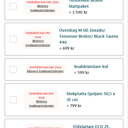
Tennessee Broiler
Innehållet kan inte visas
Startpaket
Aktivera
tredjepartstjänster
+ 3 590 kr
Överdrag M till Dorado/
Innehållet kan inte
Tennesse Broiler/ Black Taurus
visas
Aktivera
440
tredjepartstjänster
+ 699 kr
Snabbtändare kol
Innehållet kan inte visas
Aktivera tredjepartstjänster
+ 599 kr
Stekplatta Gjutjärn 50,5 x
Innehållet kan inte
visas
35 cm
Aktivera
+ 799 kr
tredjepartstjänster
Eldstartare ECO 25-