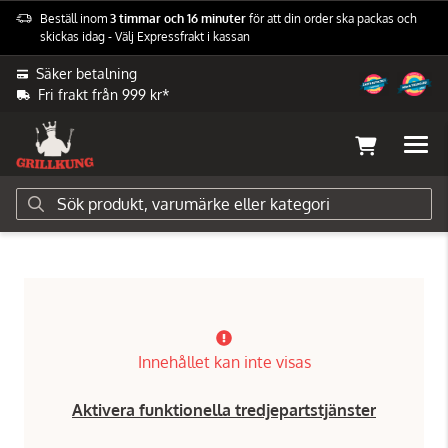
Beställ inom
3 timmar och 16 minuter
för att din order ska packas och
skickas idag - Välj Expressfrakt i kassan
Säker betalning
Fri frakt från 999 kr*
Grillar
Kolgrillar
Landmann
Innehållet kan inte visas
Aktivera funktionella tredjepartstjänster