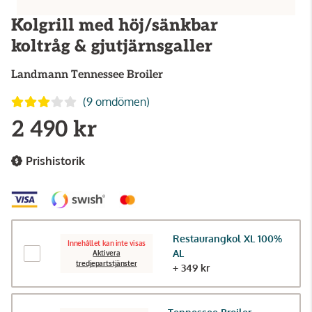
Kolgrill med höj/sänkbar
koltråg & gjutjärnsgaller
Landmann
Tennessee Broiler
(9 omdömen)
2 490 kr
Prishistorik
Restaurangkol XL 100%
Innehållet kan inte visas
AL
Aktivera
tredjepartstjänster
+ 349 kr