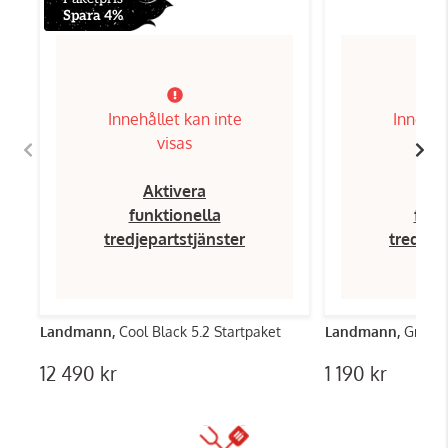
Spara 4%
Innehållet kan inte
Innehål
visas
Aktivera
Ak
funktionella
funk
tredjepartstjänster
tredjep
Landmann,
Cool Black 5.2 Startpaket
Landmann,
Grillö
12 490 kr
1 190 kr