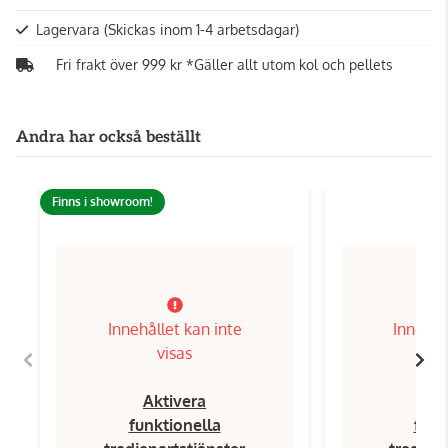
Lagervara
(Skickas inom 1-4 arbetsdagar)
Fri frakt över 999 kr *Gäller allt utom kol och pellets
Andra har också beställt
Finns i showroom!
Innehållet kan inte
Innehål
visas
Aktivera
Ak
funktionella
funk