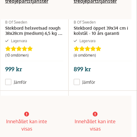
tredjepartstjänster
tredjepartstjänster
B Of Sweden
B Of Sweden
Stekbord helsvetsad rough
Stekbord öppet 39x34 cm i
38x28cm (medium) 6,5 kg i
kolstål - 10 års garanti
kolstål
Lagervara
Lagervara
(10 omdömen)
(6 omdömen)
999 kr
899 kr
Jämför
Jämför
Innehållet kan inte
Innehållet kan inte
visas
visas