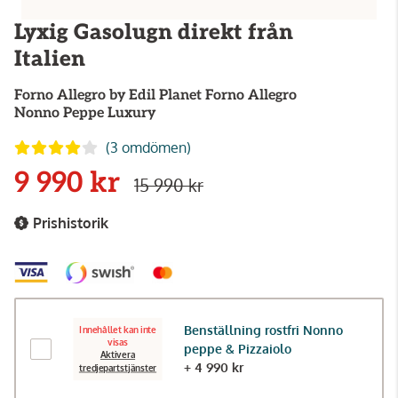
Lyxig Gasolugn direkt från
Italien
Forno Allegro by Edil Planet
Forno Allegro
Nonno Peppe Luxury
(3 omdömen)
9 990 kr
15 990 kr
Prishistorik
Benställning rostfri Nonno
Innehållet kan inte
visas
peppe & Pizzaiolo
Aktivera
+ 4 990 kr
tredjepartstjänster