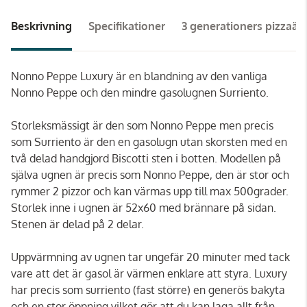
Beskrivning
Specifikationer
3 generationers pizzaäl
Nonno Peppe Luxury är en blandning av den vanliga
Nonno Peppe och den mindre gasolugnen Surriento.
Storleksmässigt är den som Nonno Peppe men precis
som Surriento är den en gasolugn utan skorsten med en
två delad handgjord Biscotti sten i botten. Modellen på
själva ugnen är precis som Nonno Peppe, den är stor och
rymmer 2 pizzor och kan värmas upp till max 500grader.
Storlek inne i ugnen är 52x60 med brännare på sidan.
Stenen är delad på 2 delar.
Uppvärmning av ugnen tar ungefär 20 minuter med tack
vare att det är gasol är värmen enklare att styra. Luxury
har precis som surriento (fast större) en generös bakyta
och en stor öppning vilket gör att du kan laga allt från