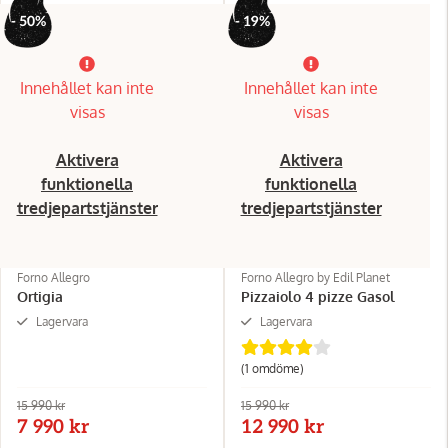
- 50%
- 19%
Innehållet kan inte
Innehållet kan inte
visas
visas
Aktivera
Aktivera
funktionella
funktionella
tredjepartstjänster
tredjepartstjänster
Forno Allegro
Forno Allegro by Edil Planet
Ortigia
Pizzaiolo 4 pizze Gasol
Lagervara
Lagervara
(1 omdöme)
15 990 kr
15 990 kr
7 990 kr
12 990 kr