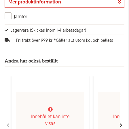
Mer produktinformation
Gå till kassan
Jämför
Lagervara
(Skickas inom 1-4 arbetsdagar)
Fri frakt över 999 kr *Gäller allt utom kol och pellets
Andra har också beställt
Innehållet kan inte
Innehål
visas