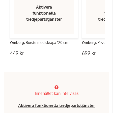
Aktivera
Ak
funktionella
funk
tredjepartstjänster
tredjep
Omberg,
Borste med skrapa 120 cm
Omberg,
Pizzaspa
449 kr
699 kr
Innehållet kan inte visas
Aktivera funktionella tredjepartstjänster