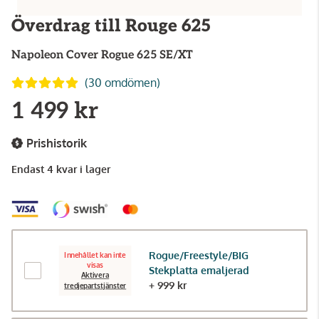
Överdrag till Rouge 625
Napoleon
Cover Rogue 625 SE/XT
(30 omdömen)
1 499 kr
Prishistorik
Endast 4 kvar i lager
Rogue/Freestyle/BIG
Innehållet kan inte
visas
Stekplatta emaljerad
Aktivera
+ 999 kr
tredjepartstjänster