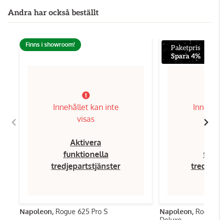
Andra har också beställt
Finns i showroom!
Paketpris
Spara 4%
Innehållet kan inte
Innehål
visas
Aktivera
Ak
funktionella
funk
tredjepartstjänster
tredjep
Napoleon,
Rogue 625 Pro S
Napoleon,
Rogue 6
Deluxe