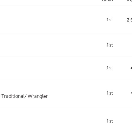
2 
1 st
1 st
1 st
1 st
/ Traditional/ Wrangler
1 st