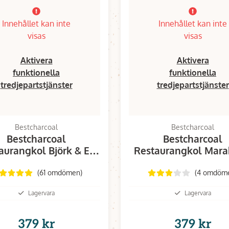
Innehållet kan inte
Innehållet kan inte
visas
visas
Aktivera
Aktivera
funktionella
funktionella
tredjepartstjänster
tredjepartstjänster
Bestcharcoal
Bestcharcoal
Bestcharcoal
Bestcharcoal
aurangkol Björk & Ek
Restaurangkol Mara
10 KG
kg
(61 omdömen)
(4 omdöm
Lagervara
Lagervara
379 kr
379 kr