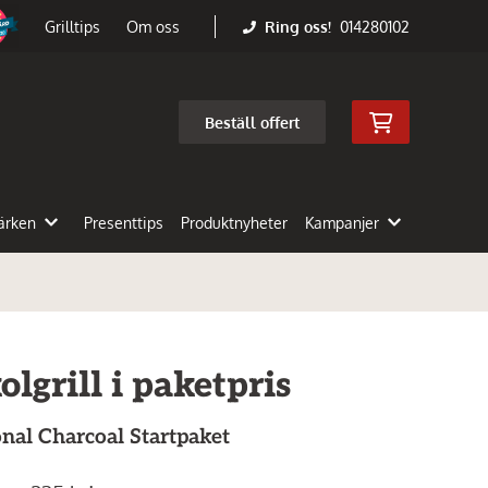
Ring oss!
014280102
Grilltips
Om oss
Beställ offert
ärken
Presenttips
Produktnyheter
Kampanjer
lgrill i paketpris
onal Charcoal Startpaket