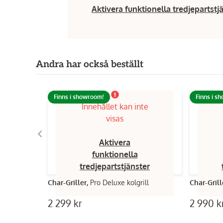
Aktivera funktionella tredjepartstj
Andra har också beställt
Finns i showroom!
Finns i s
Innehållet kan inte
visas
Aktivera
funktionella
tredjepartstjänster
Char-Griller,
Pro Deluxe kolgrill
Char-Grill
2 299 kr
2 990 k