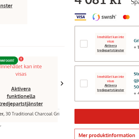
4 081 kr
Spa
änster
Innehållet kan inte
Gr
visas
Aktivera
+ 
tredjepartstjänster
howroom!
Finns i showroom!
Innehållet kan inte
Innehållet kan inte
visas
visas
St
Innehållet kan inte
gj
visas
Aktivera
50
Aktivera
Aktivera
tredjepartstjänster
+ 
funktionella
funktionella
tredjepartstjänster
tredjepartstjänster
er,
30 Traditional Charcoal Grill
Char-Griller,
Smokin Pro offset smo
grill
r
3 290 kr
Mer produktinformation