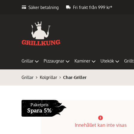
Säker betalning
Fri frakt från 999 kr*
Grillar
Pizzaugnar
Kaminer
Utekök
Grill
Grillar
Kolgrillar
Char-Griller
Paketpris
Spara 5%
Innehållet kan inte visas