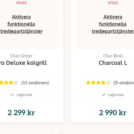
visas
visas
Aktivera
Aktivera
funktionella
funktionella
tredjepartstjänster
tredjepartstjänster
Char-Griller
Char-Broil
ro Deluxe kolgrill
Charcoal L
(33 omdömen)
(15 omdöm
Lagervara
Lagervara
2 299 kr
2 990 kr