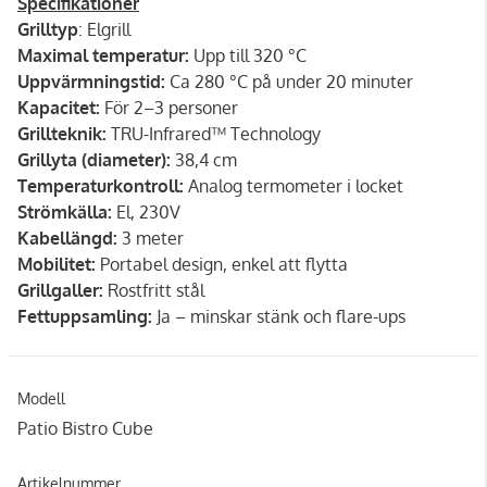
Specifikationer
Grilltyp
: Elgrill
Maximal temperatur:
Upp till 320 °C
Uppvärmningstid:
Ca 280 °C på under 20 minuter
Kapacitet:
För 2–3 personer
Grillteknik:
TRU-Infrared™ Technology
Grillyta (diameter):
38,4 cm
Temperaturkontroll:
Analog termometer i locket
Strömkälla:
El, 230V
Kabellängd:
3 meter
Mobilitet:
Portabel design, enkel att flytta
Grillgaller:
Rostfritt stål
Fettuppsamling:
Ja – minskar stänk och flare-ups
Modell
Patio Bistro Cube
Artikelnummer