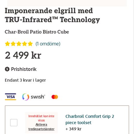
Imponerande elgrill med
TRU-Infrared™ Technology
Char-Broil
Patio Bistro Cube
(1 omdöme)
2 499 kr
Prishistorik
Endast 3 kvar i lager
Charbroil Comfort Grip 2
Innehållet kan inte
visas
piece toolset
Aktivera
+ 349 kr
tredjepartstjänster