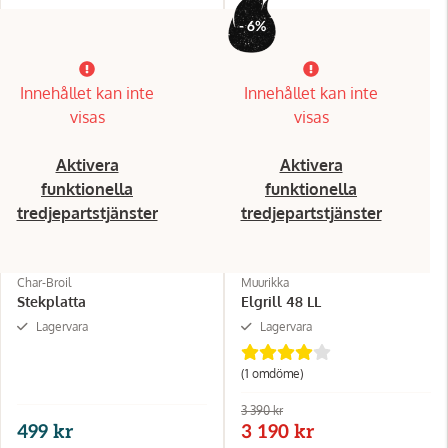
- 6%
Innehållet kan inte
Innehållet kan inte
visas
visas
Aktivera
Aktivera
funktionella
funktionella
tredjepartstjänster
tredjepartstjänster
Char-Broil
Muurikka
Stekplatta
Elgrill 48 LL
Lagervara
Lagervara
(1 omdöme)
3 390 kr
499 kr
3 190 kr