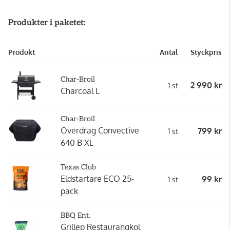
Produkter i paketet:
Produkt
Antal
Styckpris
Char-Broil
2 990 kr
1 st
Charcoal L
Char-Broil
Överdrag Convective
799 kr
1 st
640 B XL
Texas Club
Eldstartare ECO 25-
99 kr
1 st
pack
BBQ Ent.
Grillep Restaurangkol