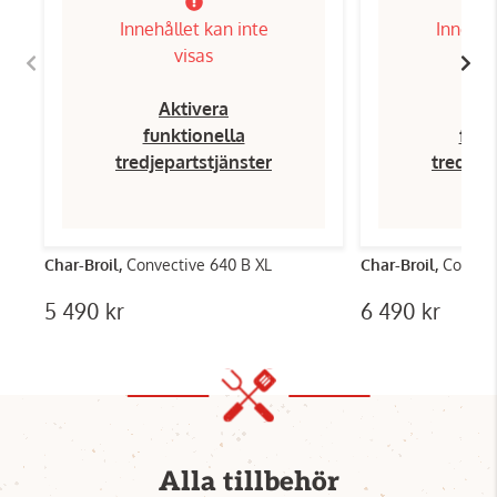
Innehållet kan inte
Innehål
visas
Aktivera
Ak
funktionella
funk
tredjepartstjänster
tredjep
Char-Broil,
Convective 640 B XL
Char-Broil,
Convect
5 490 kr
6 490 kr
Alla tillbehör