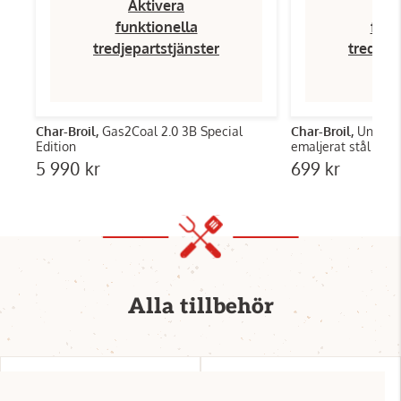
Aktivera
Ak
funktionella
funk
tredjepartstjänster
tredjep
Char-Broil,
Gas2Coal 2.0 3B Special
Char-Broil,
Univers
Edition
emaljerat stål
5 990 kr
699 kr
Alla tillbehör