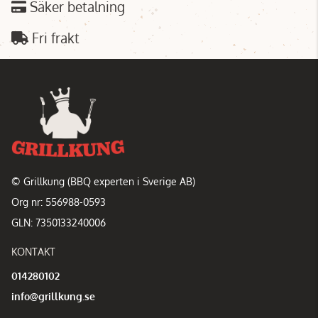
Säker betalning
Fri frakt
© Grillkung (BBQ experten i Sverige AB)
Org nr: 556988-0593
GLN: 7350133240006
KONTAKT
014280102
info@grillkung.se