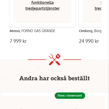
funktionella
funk
tredjepartstjänster
tredjep
Morsö,
FORNO GAS GRANDE
Omberg,
Borghamn
7 999 kr
24 990 kr
Andra har också beställt
Finns i showroom!