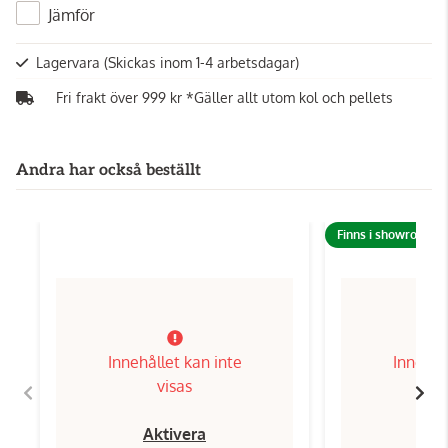
Jämför
Lagervara
(Skickas inom 1-4 arbetsdagar)
Fri frakt över 999 kr *Gäller allt utom kol och pellets
Andra har också beställt
Finns i showroom!
Innehållet kan inte
Innehål
visas
Aktivera
Ak