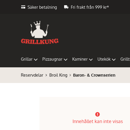
Säker betalning
Fri frakt från 999 kr*
Grillar
Pizzaugnar
Kaminer
Utekök
Grill
Reservdelar
Broil King
Baron- & Crownserien
Innehållet kan inte visas