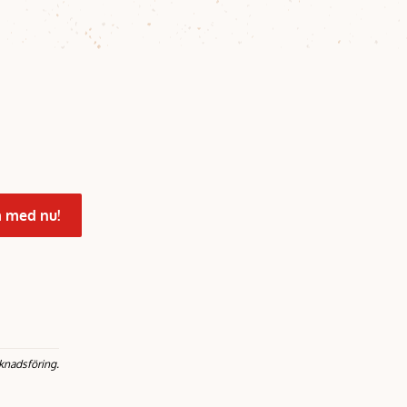
 med nu!
knadsföring.