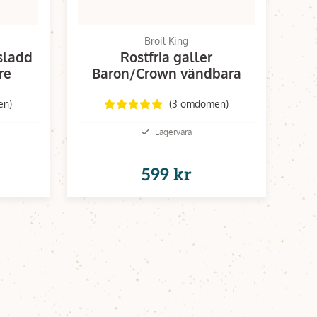
Broil King
sladd
Rostfria galler
re
Baron/Crown vändbara
en)
(3 omdömen)
Lagervara
599 kr