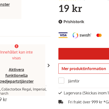
änster
19 kr
Prishistorik
Innehållet kan inte
Innehållet kan inte
visas
visas
Mer produktinformation
Aktivera
Aktivera
funktionella
funktionella
Jämför
tredjepartstjänster
tredjepartstjänster
,
Collectorbox Regal, Imperial,
Broil King,
Tändare med 33 cm sladd
Lagervara
(Skickas inom 
narch
bottenbrännare
 kr
159 kr
Fri frakt över 999 kr *G