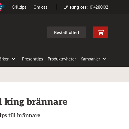
Ring oss!
014280102
Grilltips
Om oss
Beställ offert
ärken
Presenttips
Produktnyheter
Kampanjer
il king brännare
ips till brännare