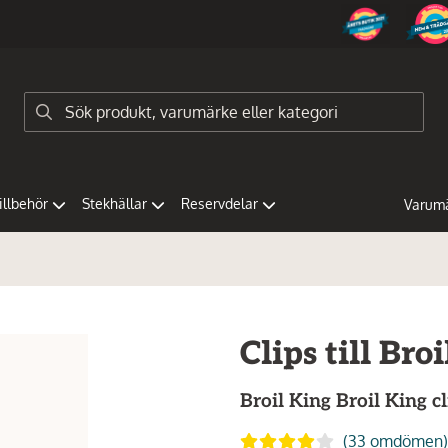
tillbehör
Stekhällar
Reservdelar
Varum
Clips till Bro
Broil King
Broil King cl
(33 omdömen)