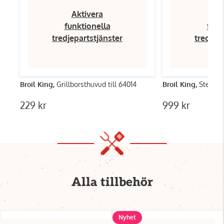
Aktivera
Ak
funktionella
funk
tredjepartstjänster
tredjep
Broil King,
Grillborsthuvud till 64014
Broil King,
Stekpla
229 kr
999 kr
Alla tillbehör
Nyhet