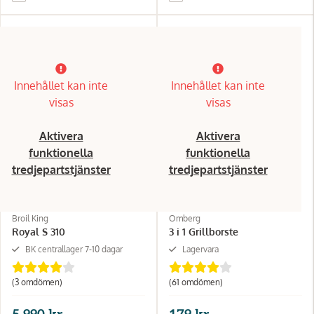
Innehållet kan inte
Innehållet kan inte
visas
visas
Aktivera
Aktivera
funktionella
funktionella
tredjepartstjänster
tredjepartstjänster
Broil King
Omberg
Royal S 310
3 i 1 Grillborste
BK centrallager 7-10 dagar
Lagervara
(3 omdömen)
(61 omdömen)