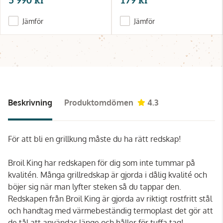
5 990 kr
179 kr
Jämför
Jämför
Beskrivning
Produktomdömen
4.3
För att bli en grillkung måste du ha rätt redskap!
Broil King har redskapen för dig som inte tummar på
kvalitén. Många grillredskap är gjorda i dålig kvalité och
böjer sig när man lyfter steken så du tappar den.
Redskapen från Broil King är gjorda av riktigt rostfritt stål
och handtag med värmebeständig termoplast det gör att
de tål att användas länge och håller för tuffa tag!