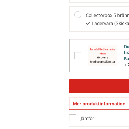
Collectorbox 5 brän
Lagervara
(Skick
Du
Innehållet kan inte
br
visas
Aktivera
Ba
tredjepartstjänster
+ 
Mer produktinformation
Jämför