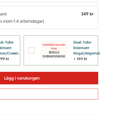
nare
349 kr
as inom 1-4 arbetsdagar)
al-Tube
Dual-Tube
Innehållet kan inte
ännare
brännare
visas
Aktivera
ron/Crown
Regal/Imperial
tredjepartstjänster
299 kr
+ 349 kr
Lägg i varukorgen
Gå till kassan