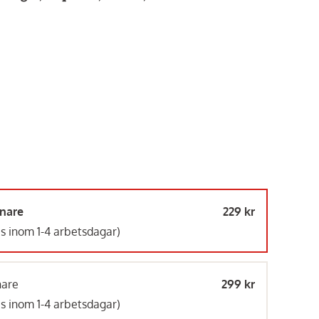
Innehållet kan inte
Inneh
visas
Aktivera
nnare
229 kr
funktionella
fu
as inom 1-4 arbetsdagar)
tredjepartstjänster
tredj
Broil King,
Flav-R-Wave till Baron/Crown
Broil King,
Broil
nare
299 kr
249 kr
129 kr
as inom 1-4 arbetsdagar)