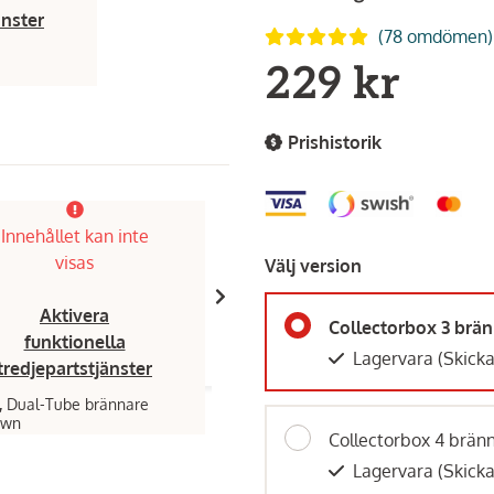
änster
(78 omdömen)
229 kr
Prishistorik
Innehållet kan inte
Innehållet kan inte
visas
visas
Välj version
Aktivera
Aktivera
Collectorbox 3 brä
funktionella
funktionella
Lagervara
(Skick
tredjepartstjänster
tredjepartstjänster
,
Dual-Tube brännare
Broil King,
Dual-Tube brännare
own
Regal/Imperial
Collectorbox 4 brän
349 kr
Lagervara
(Skick