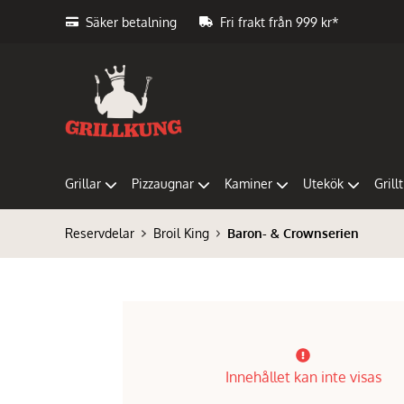
Säker betalning
Fri frakt från 999 kr*
Grillar
Pizzaugnar
Kaminer
Utekök
Grill
Reservdelar
Broil King
Baron- & Crownserien
Innehållet kan inte visas