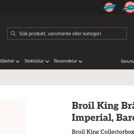
tillbehör
Stekhällar
Reservdelar
Varum
Broil King Br
Imperial, Ba
Broil King
Collectorbox