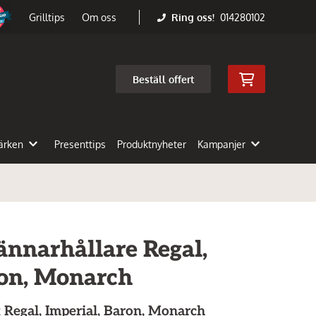
Ring oss!
014280102
Grilltips
Om oss
Beställ offert
ärken
Presenttips
Produktnyheter
Kampanjer
ännarhållare Regal,
ron, Monarch
 Regal, Imperial, Baron, Monarch