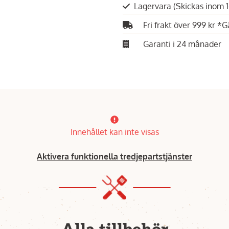
Lagervara
(Skickas inom 
Fri frakt över 999 kr *G
Garanti i 24 månader
Innehållet kan inte visas
Aktivera funktionella tredjepartstjänster