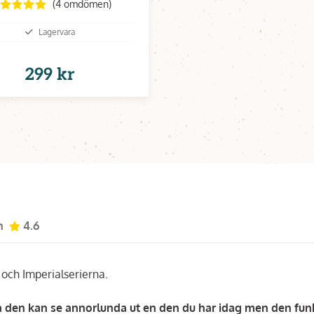
(4 omdömen)
Lagervara
299 kr
n
4.6
 och Imperialserierna.
å den kan se annorlunda ut en den du har idag men den fun