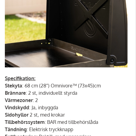
Specifikation:
Stekyta
: 68 cm (28”) Omnivore™ (73x45)cm
Brännare
: 2 st, individuellt styrda
Värmezoner
: 2
Vindskydd
: Ja, inbyggda
Sidohyllor
2 st, med krokar
Tillbehörssystem
: BAR med tillbehörslåda
Tändning
: Elektrisk tryckknapp