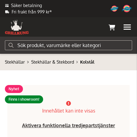
Säker betalning
Fri frakt från 999 kr*
Stekhällar
Stekhällar & Stekbord
Kolstål
Nyhet
Finns i showroom!
Innehållet kan inte visas
Aktivera funktionella tredjepartstjänster