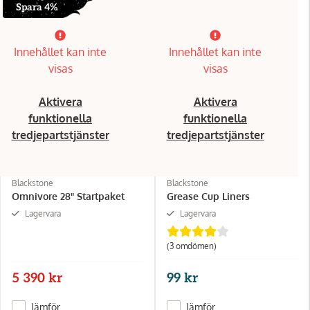
Spara 4%
Innehållet kan inte
Innehållet kan inte
visas
visas
Aktivera
Aktivera
funktionella
funktionella
tredjepartstjänster
tredjepartstjänster
Blackstone
Blackstone
Omnivore 28" Startpaket
Grease Cup Liners
Lagervara
Lagervara
(3 omdömen)
5 390 kr
99 kr
Jämför
Jämför