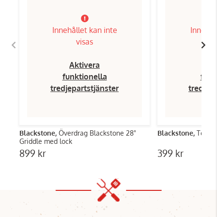
Innehållet kan inte
Innehål
visas
Aktivera
Ak
funktionella
funk
tredjepartstjänster
tredjep
Blackstone,
Överdrag Blackstone 28"
Blackstone,
Toolki
Griddle med lock
899 kr
399 kr