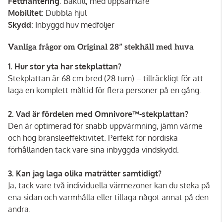
Fetthantering
: Baktill, med uppsamlare
Mobilitet
: Dubbla hjul
Skydd
: Inbyggd huv medföljer
Vanliga frågor om Original 28” stekhäll med huva
1. Hur stor yta har stekplattan?
Stekplattan är 68 cm bred (28 tum) – tillräckligt för att
laga en komplett måltid för flera personer på en gång.
2. Vad är fördelen med Omnivore™-stekplattan?
Den är optimerad för snabb uppvärmning, jämn värme
och hög bränsleeffektivitet. Perfekt för nordiska
förhållanden tack vare sina inbyggda vindskydd.
3. Kan jag laga olika maträtter samtidigt?
Ja, tack vare två individuella värmezoner kan du steka på
ena sidan och varmhålla eller tillaga något annat på den
andra.