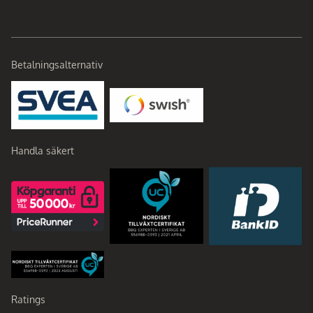
Betalningsalternativ
Handla säkert
Ratings