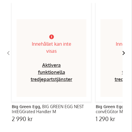
Innehållet kan inte
Innehål
visas
Aktivera
Ak
funktionella
funk
tredjepartstjänster
tredjep
Big Green Egg,
BIG GREEN EGG NEST
Big Green Egg,
BI
IntEGGrated Handler M
convEGGtor M
2 990 kr
1 290 kr