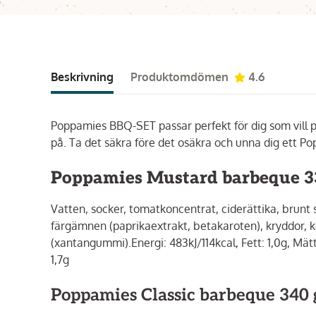
Beskrivning
Produktomdömen
4.6
Poppamies BBQ-SET passar perfekt för dig som vill pr
på. Ta det säkra före det osäkra och unna dig ett 
Poppamies Mustard barbeque 3
Vatten, socker, tomatkoncentrat, ciderättika, brunt s
färgämnen (paprikaextrakt, betakaroten), kryddor, 
(xantangummi).Energi: 483kJ/114kcal, Fett: 1,0g, Mätta
1,7g
Poppamies Classic barbeque 340 