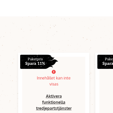
Paketpris
Pake
Spara 11%
Spar
Innehållet kan inte
visas
Aktivera
funktionella
tredjepartstjänster