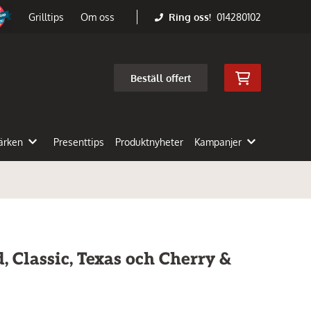
Ring oss!
014280102
Grilltips
Om oss
Beställ offert
ärken
Presenttips
Produktnyheter
Kampanjer
 Classic, Texas och Cherry &