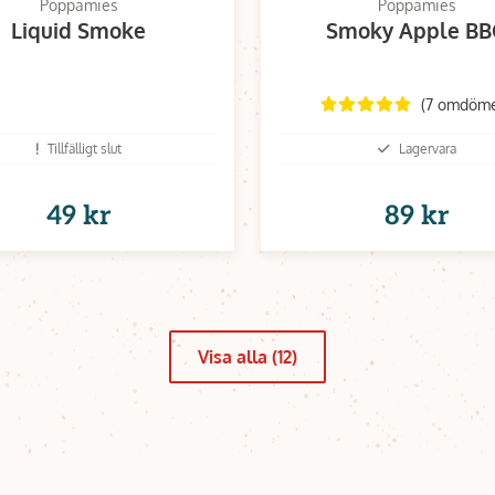
Poppamies
Poppamies
Liquid Smoke
Smoky Apple B
(7 omdöm
Tillfälligt slut
Lagervara
49 kr
89 kr
Visa alla (12)