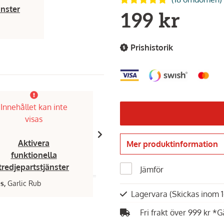
änster
199 kr
Prishistorik
Innehållet kan inte
Innehållet kan inte
visas
visas
Aktivera
Aktivera
Mer produktinformation
funktionella
funktionella
tredjepartstjänster
tredjepartstjänster
Jämför
s,
Garlic Rub
Poppamies,
Burgers & Ribs Rub
Lagervara
(Skickas inom 
69 kr
Fri frakt över 999 kr *G