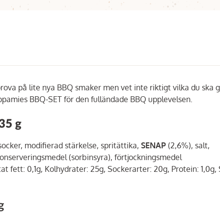
ova på lite nya BBQ smaker men vet inte riktigt vilka du ska g
Poppamies BBQ-SET för den fulländade BBQ upplevelsen.
35 g
ocker, modifierad stärkelse, spritättika,
SENAP
(2,6%), salt,
konserveringsmedel (sorbinsyra), förtjockningsmedel
t fett: 0,1g, Kolhydrater: 25g, Sockerarter: 20g, Protein: 1,0g, 
g