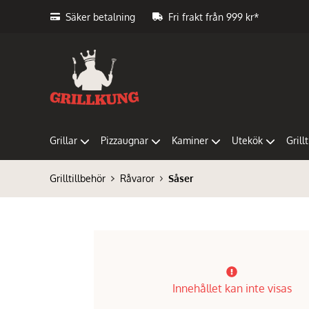
Säker betalning
Fri frakt från 999 kr*
Grillar
Pizzaugnar
Kaminer
Utekök
Grill
Grilltillbehör
Råvaror
Såser
Innehållet kan inte visas