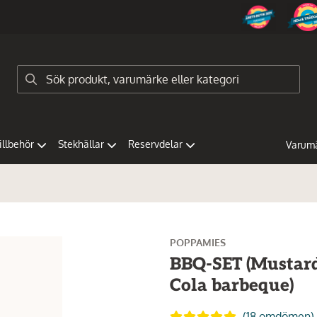
tillbehör
Stekhällar
Reservdelar
Varum
POPPAMIES
BBQ-SET (Mustard,
Cola barbeque)
(18 omdömen)