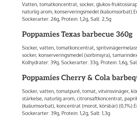
Vatten, tomatkoncentrat, socker, glukos-fruktossirap,
naturlig arom, konserveringsmedel (kaliumsorbat).Ene
Sockerarter: 26g, Protein: 1,2g, Salt: 2,5g
Poppamies Texas barbecue 360g
Socker, vatten, tomatkoncentrat, spritvinägermelass, 
socker, konserveringsmedel (sorbinsyra), tamarindextr
Kolhydrater: 39g, Sockerarter: 33g, Protein: 1,6g, Salt
Poppamies Cherry & Cola barbeq
Socker, vatten, tomatpuré, tomat, vitvinsvinäger, kö
stärkelse, naturlig arom, citronsaftkoncentrat, pap
(kaliumsorbat), koncentrat (morot, körsbär) (0,1%).Ene
Sockerarter: 39g, Protein: 1,2g, Salt: 1,3g