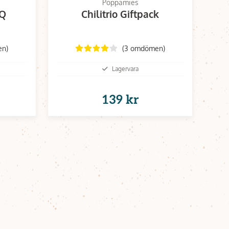
Poppamies
BQ
Chilitrio Giftpack
en)
(3 omdömen)
Lagervara
139 kr