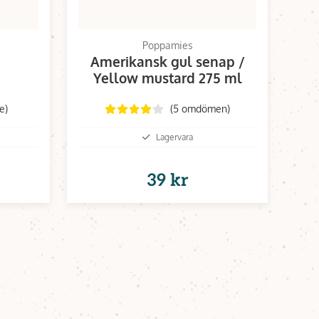
Poppamies
Amerikansk gul senap /
Yellow mustard 275 ml
e)
(5 omdömen)
Lagervara
39 kr