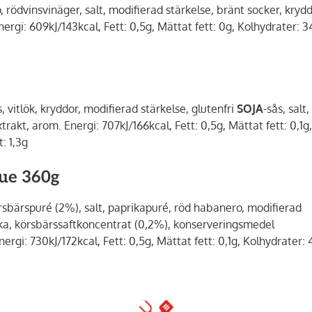
 rödvinsvinäger, salt, modifierad stärkelse, bränt socker, krydd
rgi: 609kJ/143kcal, Fett: 0,5g, Mättat fett: 0g, Kolhydrater: 3
vitlök, kryddor, modifierad stärkelse, glutenfri
SOJA
-sås, salt
akt, arom. Energi: 707kJ/166kcal, Fett: 0,5g, Mättat fett: 0,1g,
: 1,3g
ue 360g
rsbärspuré (2%), salt, paprikapuré, röd habanero, modifierad
rika, körsbärssaftkoncentrat (0,2%), konserveringsmedel
rgi: 730kJ/172kcal, Fett: 0,5g, Mättat fett: 0,1g, Kolhydrater: 