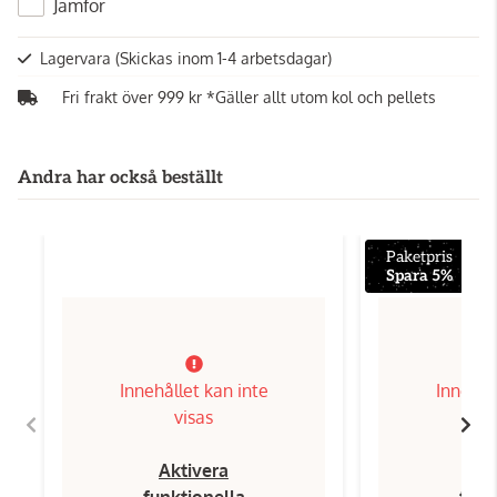
Jämför
Lagervara
(Skickas inom 1-4 arbetsdagar)
Fri frakt över 999 kr *Gäller allt utom kol och pellets
Andra har också beställt
Paketpris
Spara 5%
Innehållet kan inte
Innehål
visas
Aktivera
Ak
funktionella
funk