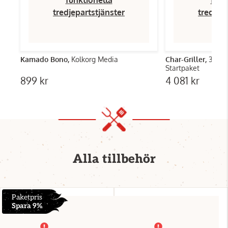
tredjepartstjänster
tredjep
Kamado Bono,
Kolkorg Media
Char-Griller,
30 Tr
Startpaket
899 kr
4 081 kr
Alla tillbehör
Paketpris
Spara 9%