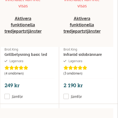
visas
visas
Aktivera
Aktivera
funktionella
funktionella
tredjepartstjänster
tredjepartstjänster
Broil King
Broil King
Grillbelysning basic led
Infraröd sidobrännare
Lagervara
Lagervara
(4 omdömen)
(3 omdömen)
249 kr
2 190 kr
Jämför
Jämför