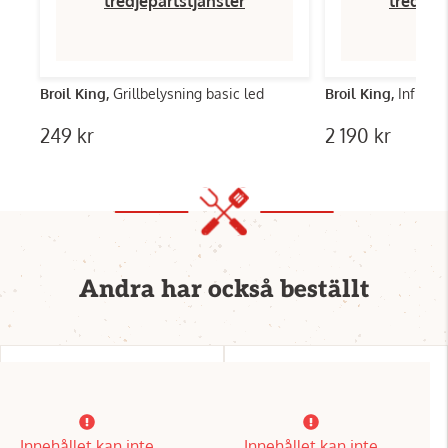
tredjepartstjänster
tredjep
Broil King,
Grillbelysning basic led
Broil King,
Infrarö
249 kr
2 190 kr
Andra har också beställt
Innehållet kan inte
Innehållet kan inte