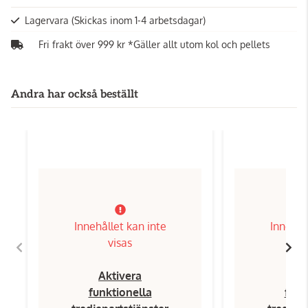
Lagervara
(Skickas inom 1-4 arbetsdagar)
Fri frakt över 999 kr *Gäller allt utom kol och pellets
Andra har också beställt
Innehållet kan inte
Innehål
visas
Aktivera
Ak
funktionella
funk