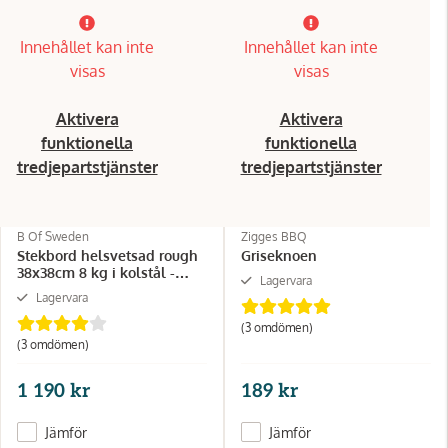
Innehållet kan inte
Innehållet kan inte
visas
visas
Aktivera
Aktivera
funktionella
funktionella
tredjepartstjänster
tredjepartstjänster
B Of Sweden
Zigges BBQ
Stekbord helsvetsad rough
Griseknoen
38x38cm 8 kg i kolstål -
Lagervara
Burgerstore
Lagervara
(3 omdömen)
(3 omdömen)
1 190 kr
189 kr
Jämför
Jämför