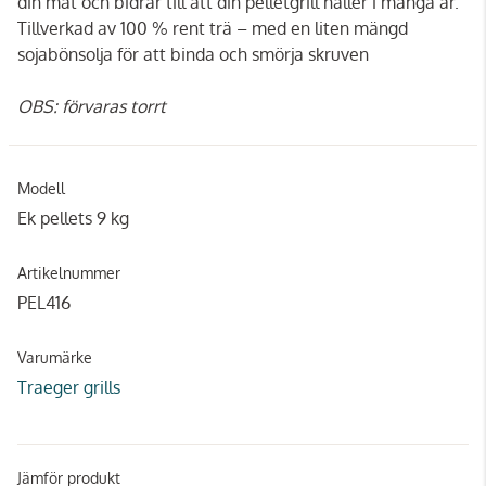
din mat och bidrar till att din pelletgrill håller i många år.
Tillverkad av 100 % rent trä – med en liten mängd
sojabönsolja för att binda och smörja skruven
OBS: förvaras torrt
Modell
Ek pellets 9 kg
Artikelnummer
PEL416
Varumärke
Traeger grills
Jämför produkt