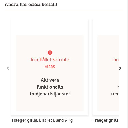
Andra har också beställt
Innehållet kan inte
Innehål
visas
Aktivera
Ak
funktionella
funk
tredjepartstjänster
tredjep
Traeger grills,
Brisket Blend 9 kg
Traeger grills,
Sig