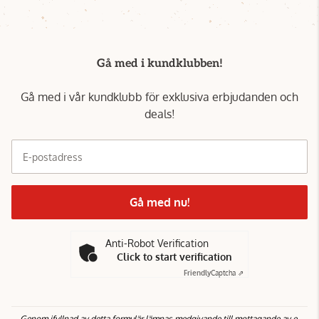
Gå med i kundklubben!
Gå med i vår kundklubb för exklusiva erbjudanden och
deals!
E-postadress
Gå med nu!
Anti-Robot Verification
Click to start verification
Friendly
Captcha ⇗
Genom ifyllnad av detta formulär lämnas medgivande till mottagande av e-