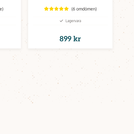
ore
e)
(6 omdömen)
Lagervara
899 kr