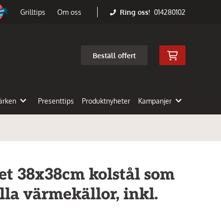
Ring oss!
014280102
Grilltips
Om oss
Beställ offert
ärken
Presenttips
Produktnyheter
Kampanjer
et 38x38cm kolstål som
lla värmekällor, inkl.