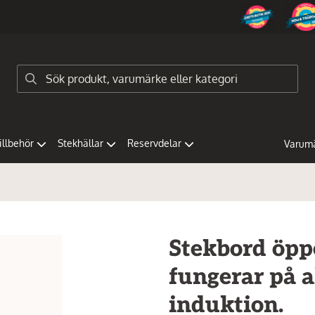
tillbehör
Stekhällar
Reservdelar
Varum
Stekbord öpp
fungerar på a
induktion.