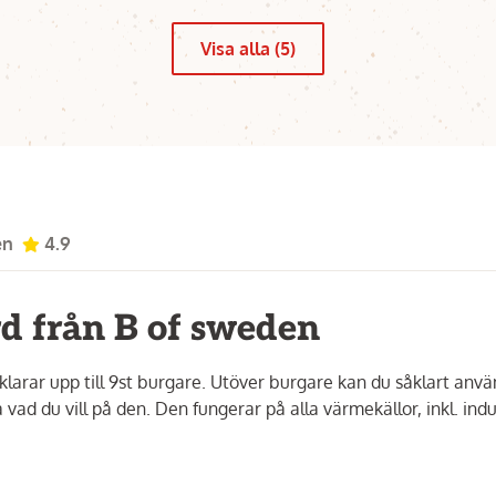
Visa alla (5)
en
4.9
rd från B of sweden
larar upp till 9st burgare. Utöver burgare kan du såklart anv
vad du vill på den. Den fungerar på alla värmekällor, inkl. indu