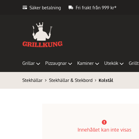
Säker betalning
Fri frakt från 999 kr*
Grillar
Pizzaugnar
Kaminer
Utekök
Grill
Stekhällar
Stekhällar & Stekbord
Kolstål
Innehållet kan inte visas