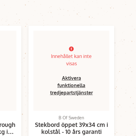
Innehållet kan inte
visas
Aktivera
funktionella
tredjepartstjänster
B Of Sweden
 rough
Stekbord öppet 39x34 cm i
g i
kolstål - 10 års garanti