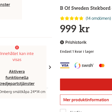
änster
B Of Sweden
Stekbord 
(14 omdömen)
999 kr
Prishistorik
Endast 1 kvar i lager
Innehållet kan inte
Innehållet kan inte
visas
visas
Aktivera
Aktivera
funktionella
funktionella
tredjepartstjänster
tredjepartstjänster
Omberg smältkåpa 24*14 cm
Omberg,
Stekbord i kolstål 44x30 
Mer produktinformation
1 290 kr